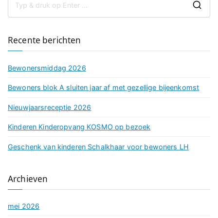
Z
o
e
Recente berichten
k
n
Bewonersmiddag 2026
a
a
Bewoners blok A sluiten jaar af met gezellige bijeenkomst
r
Nieuwjaarsreceptie 2026
:
Kinderen Kinderopvang KOSMO op bezoek
Geschenk van kinderen Schalkhaar voor bewoners LH
Archieven
mei 2026