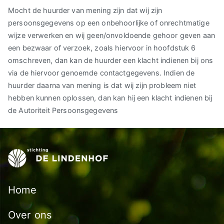
Mocht de huurder van mening zijn dat wij zijn
persoonsgegevens op een onbehoorlijke of onrechtmatige
wijze verwerken en wij geen/onvoldoende gehoor geven aan
een bezwaar of verzoek, zoals hiervoor in hoofdstuk 6
omschreven, dan kan de huurder een klacht indienen bij ons
via de hiervoor genoemde contactgegevens. Indien de
huurder daarna van mening is dat wij zijn probleem niet
hebben kunnen oplossen, dan kan hij een klacht indienen bij
de Autoriteit Persoonsgegevens
Home
Over ons