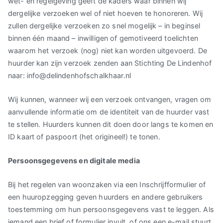
wet- en regelgeving geeft de kaders waar binnen wij
dergelijke verzoeken wel of niet hoeven te honoreren. Wij
zullen dergelijke verzoeken zo snel mogelijk – in beginsel
binnen één maand – inwilligen of gemotiveerd toelichten
waarom het verzoek (nog) niet kan worden uitgevoerd. De
huurder kan zijn verzoek zenden aan Stichting De Lindenhof
naar: info@delindenhofschalkhaar.nl
Wij kunnen, wanneer wij een verzoek ontvangen, vragen om
aanvullende informatie om de identiteit van de huurder vast
te stellen. Huurders kunnen dit doen door langs te komen en
ID kaart of paspoort (het origineel!) te tonen.
Persoonsgegevens en digitale media
Bij het regelen van woonzaken via een Inschrijfformulier of
een huuropzegging geven huurders en andere gebruikers
toestemming om hun persoonsgegevens vast te leggen. Als
iemand een brief of formulier invult, of ons een e-mail stuurt,